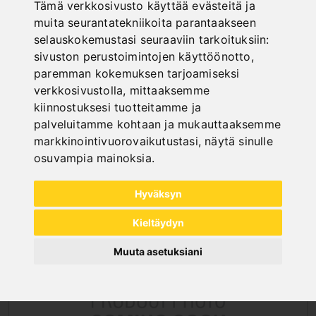
Tämä verkkosivusto käyttää evästeitä ja
muita seurantatekniikoita parantaakseen
selauskokemustasi seuraaviin tarkoituksiin:
sivuston perustoimintojen käyttöönotto
,
paremman kokemuksen tarjoamiseksi
verkkosivustolla
,
mittaaksemme
kiinnostuksesi tuotteitamme ja
VARUSTEET HÖYLÄPENKEILLE
palveluitamme kohtaan ja mukauttaaksemme
markkinointivuorovaikutustasi
,
näytä sinulle
osuvampia mainoksia
.
Hyväksyn
Kieltäydyn
Muuta asetuksiani