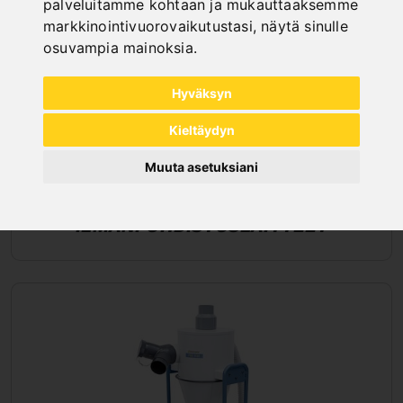
palveluitamme kohtaan ja mukauttaaksemme
markkinointivuorovaikutustasi
,
näytä sinulle
osuvampia mainoksia
.
Hyväksyn
Kieltäydyn
Muuta asetuksiani
ILMANPUHDISTUSLAITTEET