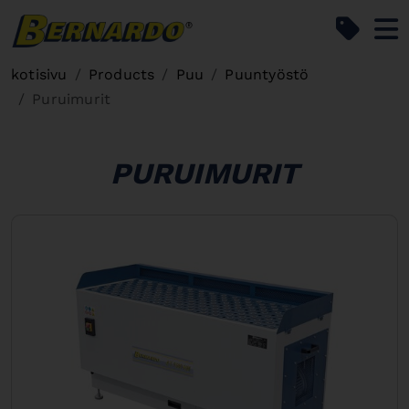
Bernardo Home
kotisivu
Products
Puu
Puuntyöstö
Puruimurit
PURUIMURIT