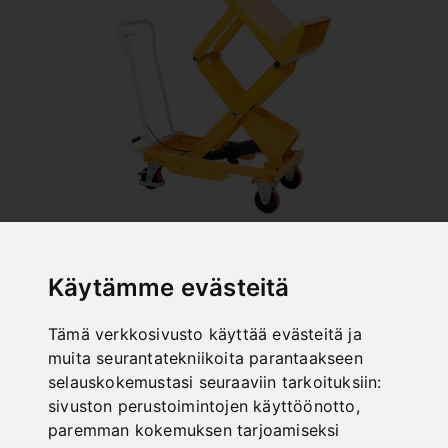
HK 800
Art. No. : 07-1104
Käytämme evästeitä
1 512,00 €
incl. 20% VAT
Tämä verkkosivusto käyttää evästeitä ja
muita seurantatekniikoita parantaakseen
In Stock
selauskokemustasi seuraaviin tarkoituksiin:
Deliverable in 2-3 business days
sivuston perustoimintojen käyttöönotto
,
paremman kokemuksen tarjoamiseksi