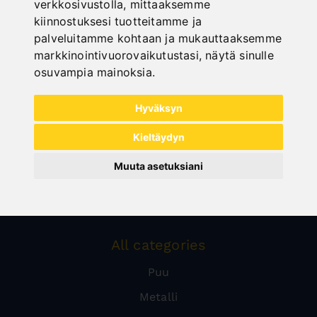
verkkosivustolla
,
mittaaksemme
kiinnostuksesi tuotteitamme ja
palveluitamme kohtaan ja mukauttaaksemme
markkinointivuorovaikutustasi
,
näytä sinulle
osuvampia mainoksia
.
Hyväksyn
Kieltäydyn
Muuta asetuksiani
All categories
Puu
Metalli