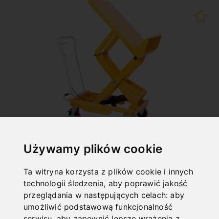
HK 800
Używamy plików cookie
Art. No. : 07-1104
1 512,00 €
Ta witryna korzysta z plików cookie i innych
incl. 20% VAT
technologii śledzenia, aby poprawić jakość
przeglądania w następujących celach:
aby
In Stock
umożliwić podstawową funkcjonalność
Deliverable in 2-3 business days
serwisu
,
aby zapewnić lepsze wrażenia z