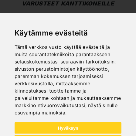
VARUSTEET KANTTIKONEILLE
Käytämme evästeitä
Tämä verkkosivusto käyttää evästeitä ja
muita seurantatekniikoita parantaakseen
selauskokemustasi seuraaviin tarkoituksiin:
sivuston perustoimintojen käyttöönotto
,
paremman kokemuksen tarjoamiseksi
verkkosivustolla
,
mittaaksemme
kiinnostuksesi tuotteitamme ja
palveluitamme kohtaan ja mukauttaaksemme
markkinointivuorovaikutustasi
,
näytä sinulle
osuvampia mainoksia
.
KÄSIKÄYTTÖISET KANTTIKONEET
Hyväksyn
PALOITETULLA YLÄ- JA