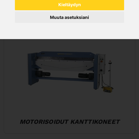
ALATERÄLLÄ SEKÄ PALKILLA
Kieltäydyn
Muuta asetuksiani
MOTORISOIDUT KANTTIKONEET