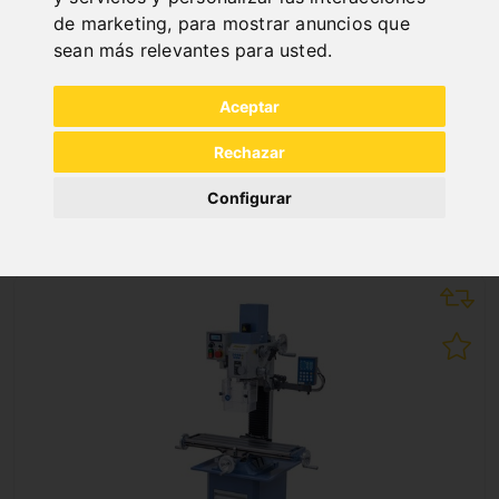
de marketing
,
para mostrar anuncios que
TALADRO - FRESADOR KF 25 L VARIO
sean más relevantes para usted
.
Art. No. : Z-02-1028
2.076,00 €
Aceptar
incl. 20% VAT
Rechazar
In Stock
Configurar
Deliverable in 2-3 business days