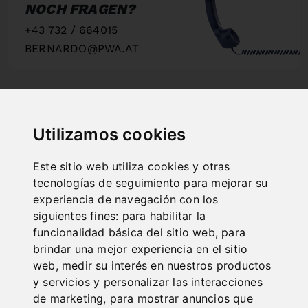
NOCH FRAGEN?
+43 732 / 664015
BERNARDO@PWA.AT
"
Utilizamos cookies
SCHNELLE
Este sitio web utiliza cookies y otras
LIEFERUNG
tecnologías de seguimiento para mejorar su
"
experiencia de navegación con los
siguientes fines:
para habilitar la
funcionalidad básica del sitio web
,
para
brindar una mejor experiencia en el sitio
web
,
medir su interés en nuestros productos
ONLINE
y servicios y personalizar las interacciones
KATALOGE
de marketing
,
para mostrar anuncios que