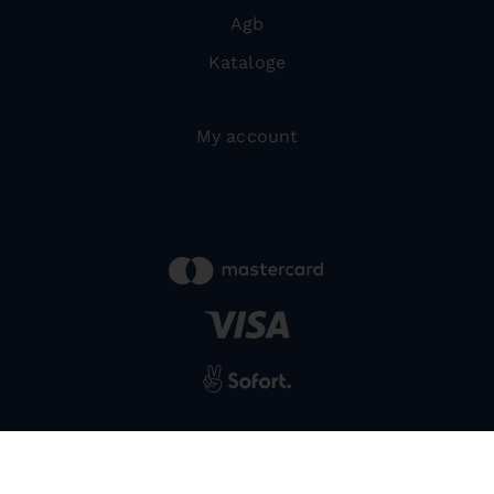
Agb
Kataloge
My account
powered by
SIWA
© 2026 Bernardo