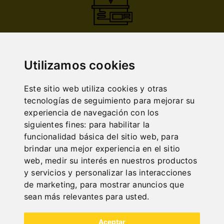
INDUSTRIAL
Utilizamos cookies
Este sitio web utiliza cookies y otras
tecnologías de seguimiento para mejorar su
experiencia de navegación con los
siguientes fines:
para habilitar la
funcionalidad básica del sitio web
,
para
NOCH FRAGEN?
brindar una mejor experiencia en el sitio
+43 732 / 664015
web
,
medir su interés en nuestros productos
y servicios y personalizar las interacciones
BERNARDO@PWA.AT
de marketing
,
para mostrar anuncios que
"
sean más relevantes para usted
.
Aceptar