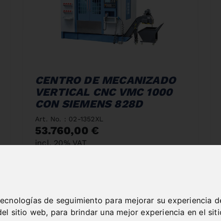
CENTRO DE MECANIZADO
VERTICAL CNC VMC 1000
CON SIEMENS 828D
Art. No. : 02-1352XL
53.760,00 €
incl. 20% VAT
Out of Stock
 tecnologías de seguimiento para mejorar su experiencia d
del sitio web
,
para brindar una mejor experiencia en el sit