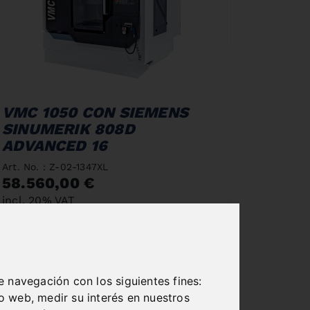
VMC 1050 CON SIEMENS
SINUMERIK 808D
ADVANCED 16
Art. No. : Z-02-1347XL
58.560,00 €
incl. 20% VAT
In Stock
Deliverable in 2-3 business days
e navegación con los siguientes fines:
io web
,
medir su interés en nuestros