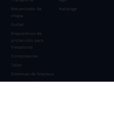
Mecanizado de
Kataloge
chapa
Outlet
Dispositivos de
protección para
fresadoras
Compresores
Taller
Sistemas de limpieza
Corte de piedra
Dispositivos de
protección