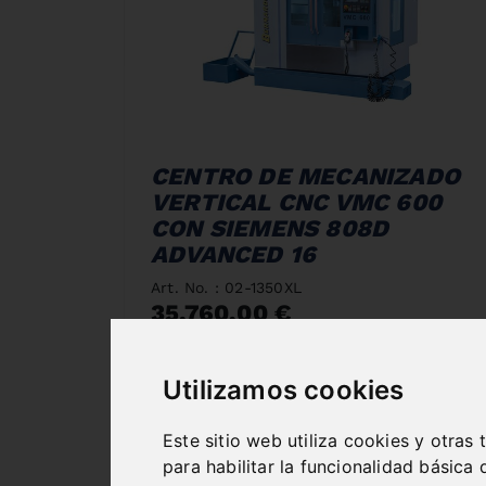
CENTRO DE MECANIZADO
VERTICAL CNC VMC 600
CON SIEMENS 808D
ADVANCED 16
Art. No. : 02-1350XL
35.760,00 €
incl. 20% VAT
Utilizamos cookies
Out of Stock
Este sitio web utiliza cookies y otras
para habilitar la funcionalidad básica 