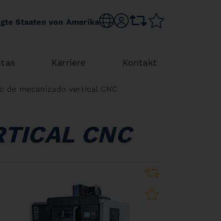
Choose language
sr.account
comparison list
wishlist
igte Staaten von Amerika
tas
Karriere
Kontakt
o de mecanizado vertical CNC
TICAL CNC