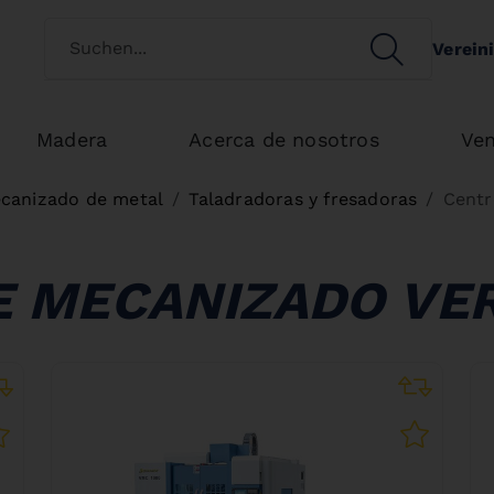
Switch customertype
SEARCH
Verein
Search
Madera
Acerca de nosotros
Ven
canizado de metal
Taladradoras y fresadoras
Centr
E MECANIZADO VER