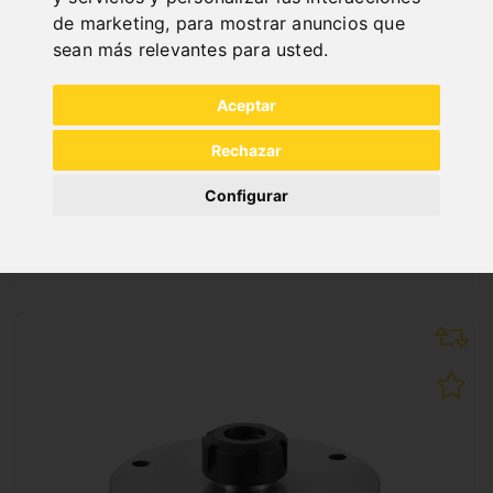
de marketing
,
para mostrar anuncios que
sean más relevantes para usted
.
PLATO DE 4 GARRAS INDEPENDIENTES K72-
Aceptar
125MM, DIN 6350
Rechazar
Art. No. : 21-5002
142,80 €
Configurar
incl. 20% VAT
Out of Stock