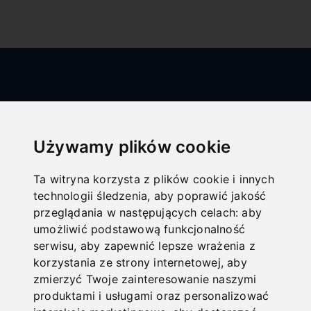
Używamy plików cookie
Ta witryna korzysta z plików cookie i innych
All categories
technologii śledzenia, aby poprawić jakość
przeglądania w następujących celach:
aby
Drewno
umożliwić podstawową funkcjonalność
Metal
serwisu
,
aby zapewnić lepsze wrażenia z
korzystania ze strony internetowej
,
aby
Technika transportowania
zmierzyć Twoje zainteresowanie naszymi
Obróbka blachy
produktami i usługami oraz personalizować