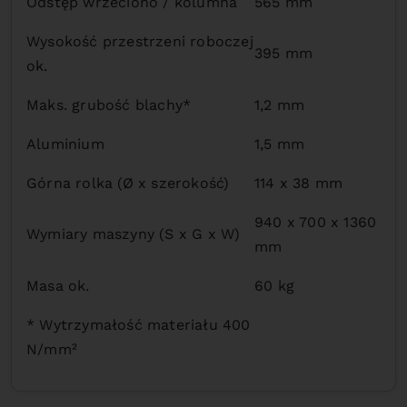
Odstęp wrzeciono / kolumna
565 mm
Wysokość przestrzeni roboczej
395 mm
ok.
Maks. grubość blachy*
1,2 mm
Aluminium
1,5 mm
Górna rolka (Ø x szerokość)
114 x 38 mm
940 x 700 x 1360
Wymiary maszyny (S x G x W)
mm
Masa ok.
60 kg
* Wytrzymałość materiału 400
N/mm²