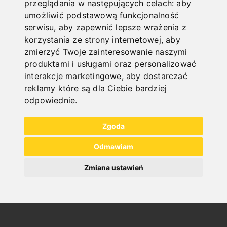
przeglądania w następujących celach:
aby
umożliwić podstawową funkcjonalność
serwisu
,
aby zapewnić lepsze wrażenia z
korzystania ze strony internetowej
,
aby
zmierzyć Twoje zainteresowanie naszymi
SCHNELLE
produktami i usługami oraz personalizować
LIEFERUNG
interakcje marketingowe
,
aby dostarczać
"
reklamy które są dla Ciebie bardziej
odpowiednie
.
Zgoda
ONLINE
Odmawiam
KATALOGE
Zmiana ustawień
"