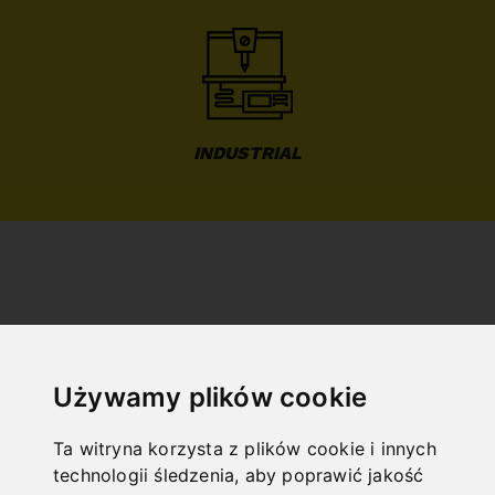
INDUSTRIAL
NOCH FRAGEN?
Używamy plików cookie
+43 732 / 664015
BERNARDO@PWA.AT
Ta witryna korzysta z plików cookie i innych
"
technologii śledzenia, aby poprawić jakość