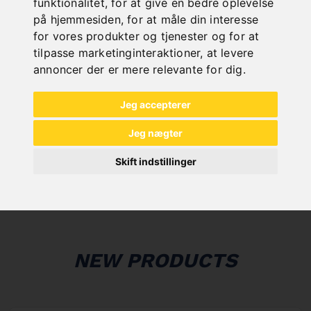
funktionalitet
,
for at give en bedre oplevelse
"
på hjemmesiden
,
for at måle din interesse
for vores produkter og tjenester og for at
tilpasse marketinginteraktioner
,
at levere
annoncer der er mere relevante for dig
.
ONLINE
Jeg accepterer
KATALOGE
Jeg nægter
"
Skift indstillinger
NEW PRODUCTS