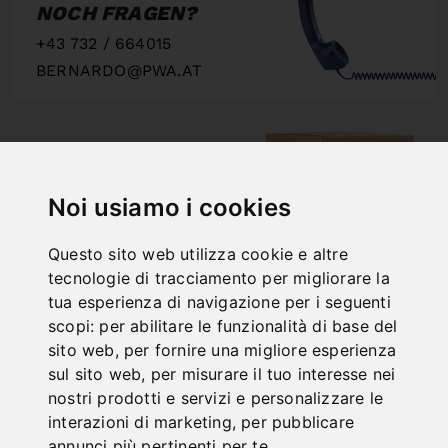
NOCH FRAGEN?
+43 732 / 664015
BERNARDO@PWA.AT
"
Noi usiamo i cookies
SCHNELLE
LIEFERUNG
Questo sito web utilizza cookie e altre
"
tecnologie di tracciamento per migliorare la
tua esperienza di navigazione per i seguenti
scopi:
per abilitare le funzionalità di base del
sito web
,
per fornire una migliore esperienza
sul sito web
,
per misurare il tuo interesse nei
ONLINE
nostri prodotti e servizi e personalizzare le
interazioni di marketing
,
per pubblicare
KATALOGE
annunci più pertinenti per te
.