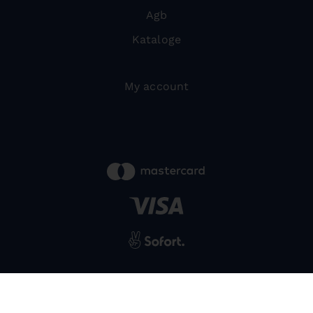
Agb
Kataloge
My account
powered by
SIWA
© 2026 Bernardo