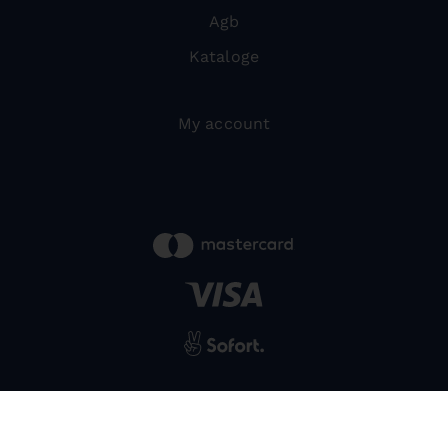
Agb
Kataloge
My account
powered by
SIWA
© 2026 Bernardo