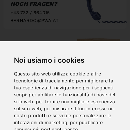
NOCH FRAGEN?
+43 732 / 664015
BERNARDO@PWA.AT
"
Noi usiamo i cookies
SCHNELLE
LIEFERUNG
Questo sito web utilizza cookie e altre
"
tecnologie di tracciamento per migliorare la
tua esperienza di navigazione per i seguenti
scopi:
per abilitare le funzionalità di base del
sito web
,
per fornire una migliore esperienza
sul sito web
,
per misurare il tuo interesse nei
ONLINE
nostri prodotti e servizi e personalizzare le
interazioni di marketing
,
per pubblicare
KATALOGE
annunci più pertinenti per te
.