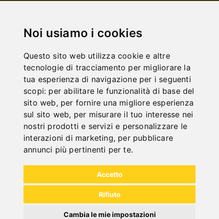
Noi usiamo i cookies
Questo sito web utilizza cookie e altre
tecnologie di tracciamento per migliorare la
NOCH FRAGEN?
tua esperienza di navigazione per i seguenti
+43 732 / 664015
scopi:
per abilitare le funzionalità di base del
BERNARDO@PWA.AT
sito web
,
per fornire una migliore esperienza
"
sul sito web
,
per misurare il tuo interesse nei
nostri prodotti e servizi e personalizzare le
interazioni di marketing
,
per pubblicare
annunci più pertinenti per te
.
SCHNELLE
Accetto
LIEFERUNG
Rifiuto
"
Cambia le mie impostazioni