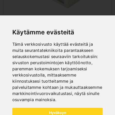
ALAJYRSIN-YHDISTELMÄKONEET
Käytämme evästeitä
Tämä verkkosivusto käyttää evästeitä ja
muita seurantatekniikoita parantaakseen
selauskokemustasi seuraaviin tarkoituksiin:
sivuston perustoimintojen käyttöönotto
,
paremman kokemuksen tarjoamiseksi
verkkosivustolla
,
mittaaksemme
kiinnostuksesi tuotteitamme ja
palveluitamme kohtaan ja mukauttaaksemme
markkinointivuorovaikutustasi
,
näytä sinulle
osuvampia mainoksia
.
Hyväksyn