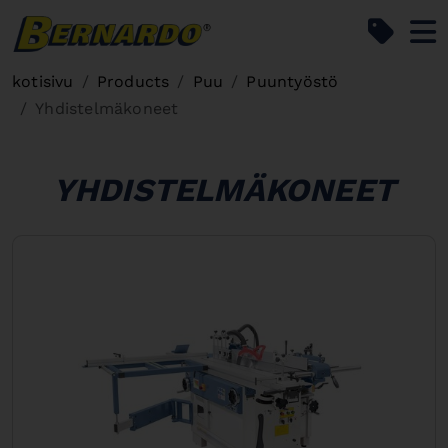
Bernardo Home
kotisivu
Products
Puu
Puuntyöstö
Yhdistelmäkoneet
YHDISTELMÄKONEET