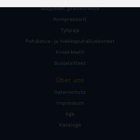
Suojukset jyrsinkoneille
Kompressorit
Työpaja
Puhdistus- ja hiekkapuhalluskoneet
Kivisirkkelit
Suojalaitteet
Über uns
Datenschutz
Impressum
Agb
Kataloge