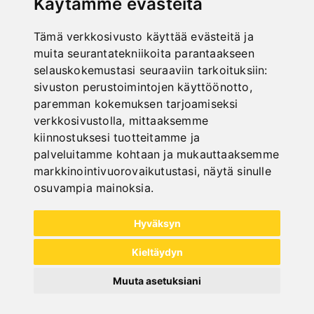
Käytämme evästeitä
Tämä verkkosivusto käyttää evästeitä ja
muita seurantatekniikoita parantaakseen
selauskokemustasi seuraaviin tarkoituksiin:
sivuston perustoimintojen käyttöönotto
,
paremman kokemuksen tarjoamiseksi
verkkosivustolla
,
mittaaksemme
kiinnostuksesi tuotteitamme ja
palveluitamme kohtaan ja mukauttaaksemme
markkinointivuorovaikutustasi
,
näytä sinulle
All categories
osuvampia mainoksia
.
Puu
Hyväksyn
Metalli
Kieltäydyn
Kuljetus
Muuta asetuksiani
Levyntyöstö
Sale