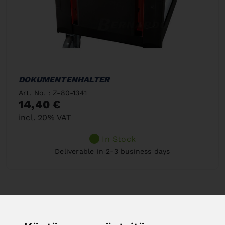
DOKUMENTENHALTER
Art. No. : Z-80-1341
14,40 €
incl. 20% VAT
In Stock
Deliverable in 2-3 business days