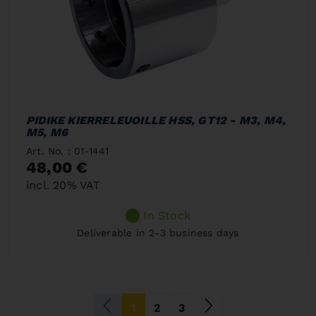
PIDIKE KIERRELEUOILLE HSS, GT12 - M3, M4,
M5, M6
Art. No. : 01-1441
48,00 €
incl. 20% VAT
In Stock
Deliverable in 2-3 business days
(current)
1
2
3