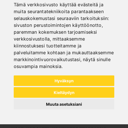
Price on request
Tämä verkkosivusto käyttää evästeitä ja
In Stock
muita seurantatekniikoita parantaakseen
Deliverable in 2-3 business days
selauskokemustasi seuraaviin tarkoituksiin:
sivuston perustoimintojen käyttöönotto
,
paremman kokemuksen tarjoamiseksi
verkkosivustolla
,
mittaaksemme
kiinnostuksesi tuotteitamme ja
palveluitamme kohtaan ja mukauttaaksemme
markkinointivuorovaikutustasi
,
näytä sinulle
osuvampia mainoksia
.
Hyväksyn
Kieltäydyn
Muuta asetuksiani