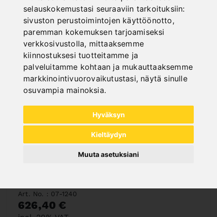
selauskokemustasi seuraaviin tarkoituksiin:
sivuston perustoimintojen käyttöönotto
,
paremman kokemuksen tarjoamiseksi
verkkosivustolla
,
mittaaksemme
kiinnostuksesi tuotteitamme ja
palveluitamme kohtaan ja mukauttaaksemme
markkinointivuorovaikutustasi
,
näytä sinulle
osuvampia mainoksia
.
Hyväksyn
Kieltäydyn
Muuta asetuksiani
SK 4
Art. No. : 07-1240
626,40 €