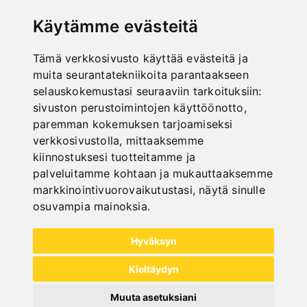
incl. 20% VAT
Käytämme evästeitä
Out of Stock
Tämä verkkosivusto käyttää evästeitä ja
muita seurantatekniikoita parantaakseen
selauskokemustasi seuraaviin tarkoituksiin:
sivuston perustoimintojen käyttöönotto
,
paremman kokemuksen tarjoamiseksi
verkkosivustolla
,
mittaaksemme
kiinnostuksesi tuotteitamme ja
palveluitamme kohtaan ja mukauttaaksemme
markkinointivuorovaikutustasi
,
näytä sinulle
osuvampia mainoksia
.
Hyväksyn
Kieltäydyn
Muuta asetuksiani