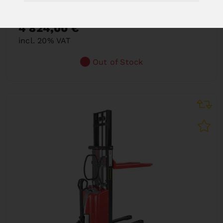
EHS 1500 - 2,5
Art. No. : 07-1044
4 824,00 €
incl. 20% VAT
Out of Stock