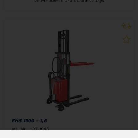
Deliverable in 2-3 business days
EHS 1500 - 1,6
Art. No. : 07-1043
4 512,00 €