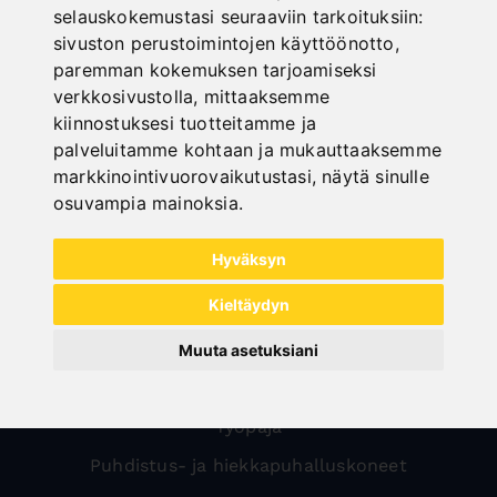
selauskokemustasi seuraaviin tarkoituksiin:
sivuston perustoimintojen käyttöönotto
,
paremman kokemuksen tarjoamiseksi
verkkosivustolla
,
mittaaksemme
All categories
kiinnostuksesi tuotteitamme ja
palveluitamme kohtaan ja mukauttaaksemme
Puu
markkinointivuorovaikutustasi
,
näytä sinulle
Metalli
osuvampia mainoksia
.
Kuljetus
Hyväksyn
Levyntyöstö
Kieltäydyn
Sale
Suojukset jyrsinkoneille
Muuta asetuksiani
Kompressorit
Työpaja
Puhdistus- ja hiekkapuhalluskoneet