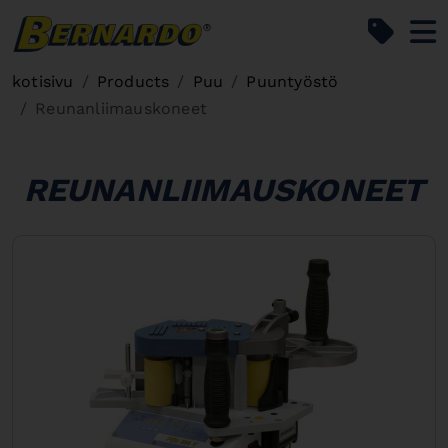
Bernardo Home
kotisivu
Products
Puu
Puuntyöstö
Reunanliimauskoneet
REUNANLIIMAUSKONEET