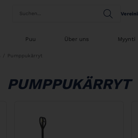
Switch customertype
SEARCH
Verein
Search
Puu
Über uns
Myynti
s
Pumppukärryt
PUMPPUKÄRRYT