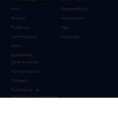
Puu
Datenschutz
Metalli
Impressum
Kuljetus
Agb
Levyntyöstö
Kataloge
Sale
Suojukset
jyrsinkoneille
Kompressorit
Työpaja
Puhdistus- ja
hiekkapuhalluskoneet
Kivisirkkelit
Suojalaitteet