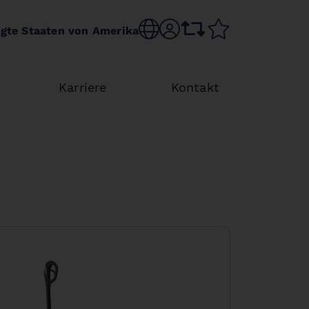
Choose language
sr.account
comparison list
wishlist
igte Staaten von Amerika
Karriere
Kontakt