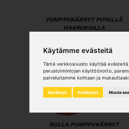
PUMPPUKÄRRYT PITKILLÄ
HAARUKOILLA
Käytämme evästeitä
Tämä verkkosivusto käyttää evästeitä 
perustoimintojen käyttöönotto
,
paremm
palveluitamme kohtaan ja mukauttaak
Hyväksyn
Kieltäydyn
Muuta ase
RULLA PUMPPUKÄRRYT