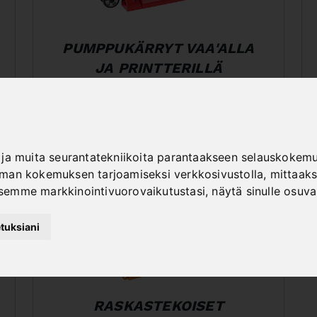
PUMPPUKÄRRYT VAA'ALLA
JA PRINTTERILLÄ
ja muita seurantatekniikoita parantaakseen selauskokemus
an kokemuksen tarjoamiseksi verkkosivustolla
,
mittaaks
semme markkinointivuorovaikutustasi
,
näytä sinulle osuv
tuksiani
RASKASTEKOISET