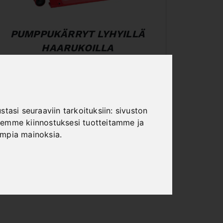
PUMPPUKÄRRYT LYHYILLÄ
HAARUKOILLA
tasi seuraaviin tarkoituksiin:
sivuston
emme kiinnostuksesi tuotteitamme ja
ampia mainoksia
.