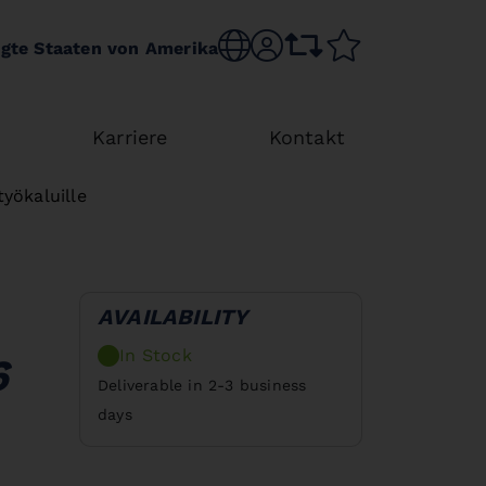
Choose language
sr.account
comparison list
wishlist
igte Staaten von Amerika
Karriere
Kontakt
työkaluille
AVAILABILITY
In Stock
6
Deliverable in 2-3 business
days