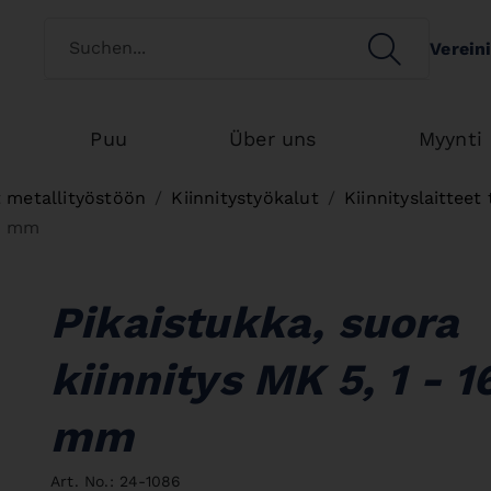
Switch customertype
SEARCH
Verein
Search
Puu
Über uns
Myynti
 metallityöstöön
Kiinnitystyökalut
Kiinnityslaitteet 
16 mm
Pikaistukka, suora
kiinnitys MK 5, 1 - 1
mm
Art. No.: 24-1086