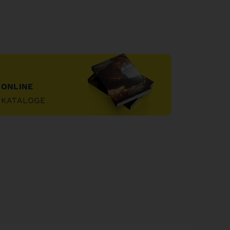
ONLINE
KATALOGE
"