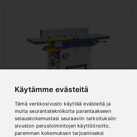
Käytämme evästeitä
Tämä verkkosivusto käyttää evästeitä ja
OIKOTASOHÖYLÄ, JOSSA ON
muita seurantatekniikoita parantaakseen
SPIRAALIKUTTERI
selauskokemustasi seuraaviin tarkoituksiin:
sivuston perustoimintojen käyttöönotto
,
paremman kokemuksen tarjoamiseksi