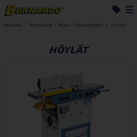
Bernardo Home
kotisivu
Products
Puu
Puuntyöstö
Höylät
HÖYLÄT