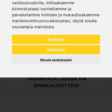
verkkosivustolla
,
mittaaksemme
kiinnostuksesi tuotteitamme ja
palveluitamme kohtaan ja mukauttaaksemme
markkinointivuorovaikutustasi
,
näytä sinulle
osuvampia mainoksia
.
Hyväksyn
Kieltäydyn
Muuta asetuksiani
TASOHÖYLÄ, JOSSA ON
SPIRAALIKUTTERI