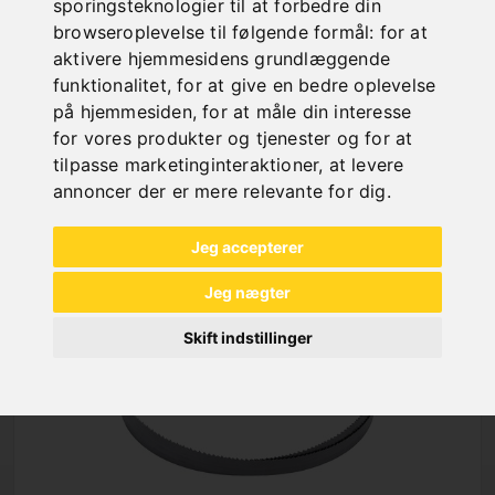
sporingsteknologier til at forbedre din
browseroplevelse til følgende formål:
for at
aktivere hjemmesidens grundlæggende
funktionalitet
,
for at give en bedre oplevelse
på hjemmesiden
,
for at måle din interesse
NEW PRODUCTS
for vores produkter og tjenester og for at
tilpasse marketinginteraktioner
,
at levere
annoncer der er mere relevante for dig
.
Jeg accepterer
Jeg nægter
Skift indstillinger