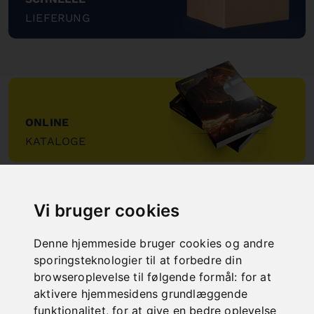
LIEFERUNG
"
ONLINE
KATALOGE
"
Vi bruger cookies
Denne hjemmeside bruger cookies og andre
sporingsteknologier til at forbedre din
browseroplevelse til følgende formål:
for at
NEW PRODUCTS
aktivere hjemmesidens grundlæggende
funktionalitet
,
for at give en bedre oplevelse