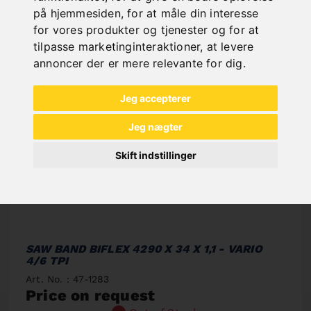
på hjemmesiden
,
for at måle din interesse
for vores produkter og tjenester og for at
tilpasse marketinginteraktioner
,
at levere
annoncer der er mere relevante for dig
.
Jeg accepterer
Jeg nægter
Skift indstillinger
SAW BAND BIFLEX 4290 X 34 X 1,1 - VARIO
4/6 TPI
Art. No. : 47-1283
Price on request