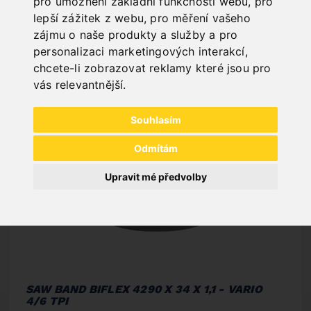
pro umožnění základní funkčnosti webu
,
pro
NEW PRODUCTS
lepší zážitek z webu
,
pro měření vašeho
zájmu o naše produkty a služby a pro
personalizaci marketingových interakcí
,
chcete-li zobrazovat reklamy které jsou pro
vás relevantnější
.
Souhlasím
Odmítám
Upravit mé předvolby
SAW BAND BIFLEX 4290 X 34 X 1,1 - VARIO
4/6 TPI