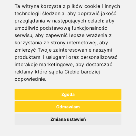
incl. 20% VAT
Ta witryna korzysta z plików cookie i innych
technologii śledzenia, aby poprawić jakość
In Stock
przeglądania w następujących celach:
aby
Deliverable in 2-3 business days
umożliwić podstawową funkcjonalność
serwisu
,
aby zapewnić lepsze wrażenia z
korzystania ze strony internetowej
,
aby
zmierzyć Twoje zainteresowanie naszymi
produktami i usługami oraz personalizować
interakcje marketingowe
,
aby dostarczać
reklamy które są dla Ciebie bardziej
odpowiednie
.
Zgoda
Odmawiam
Zmiana ustawień