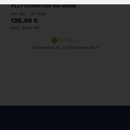
PLATTFORM FÜR GH-SERIE
Art. No. : 07-1085
126,00 €
incl. 20% VAT
In Stock
Deliverable in 2-3 business days