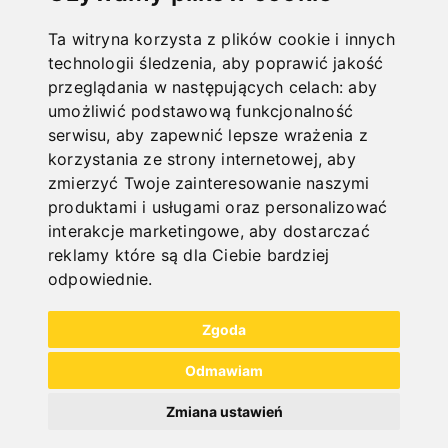
ONLINE
Ta witryna korzysta z plików cookie i innych
technologii śledzenia, aby poprawić jakość
KATALOGE
przeglądania w następujących celach:
aby
"
umożliwić podstawową funkcjonalność
serwisu
,
aby zapewnić lepsze wrażenia z
korzystania ze strony internetowej
,
aby
zmierzyć Twoje zainteresowanie naszymi
produktami i usługami oraz personalizować
interakcje marketingowe
,
aby dostarczać
reklamy które są dla Ciebie bardziej
NEW PRODUCTS
odpowiednie
.
Zgoda
Odmawiam
Zmiana ustawień