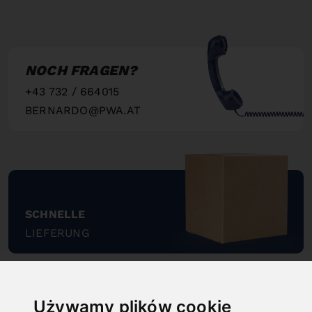
NOCH FRAGEN?
+43 732 / 664015
BERNARDO@PWA.AT
"
SCHNELLE
LIEFERUNG
"
Używamy plików cookie