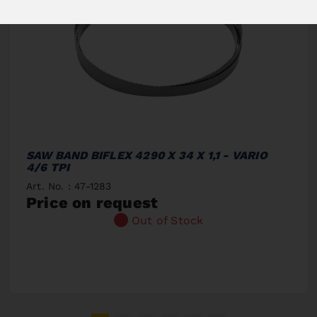
SAW BAND BIFLEX 4290 X 34 X 1,1 - VARIO
4/6 TPI
Art. No. : 47-1283
Price on request
Out of Stock