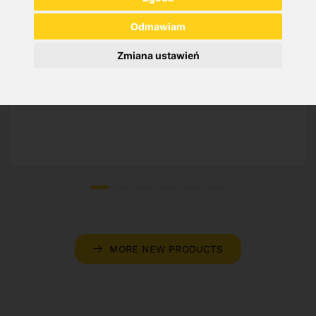
Odmawiam
SAW BAND BIFLEX 4290 X 34 X 1,1 - VARIO
4/6 TPI
Zmiana ustawień
Art. No. : 47-1283
Price on request
Out of Stock
MORE NEW PRODUCTS