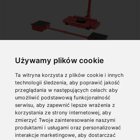
ZESTAW PODWOZI
Używamy plików cookie
TRANSPORTOWYCH DO DUŻYCH
CIĘŻARÓW
Ta witryna korzysta z plików cookie i innych
technologii śledzenia, aby poprawić jakość
przeglądania w następujących celach:
aby
umożliwić podstawową funkcjonalność
serwisu
,
aby zapewnić lepsze wrażenia z
korzystania ze strony internetowej
,
aby
zmierzyć Twoje zainteresowanie naszymi
produktami i usługami oraz personalizować
interakcje marketingowe
,
aby dostarczać