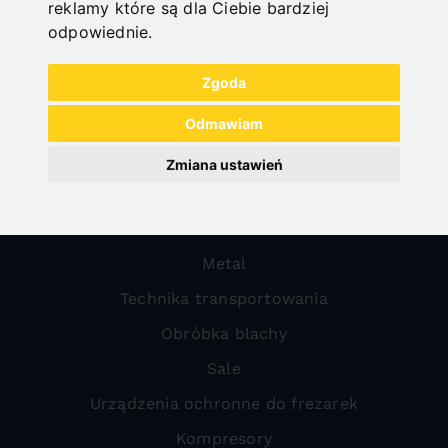
reklamy które są dla Ciebie bardziej
odpowiednie
.
Zgoda
Odmawiam
Zmiana ustawień
All categories
Drewno
Metal
Technika transportowania
Obróbka blachy
Sale
Urządzenia ochronne do frezarek
Kompresory