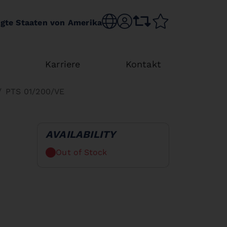
Choose language
sr.account
comparison list
wishlist
igte Staaten von Amerika
y
Karriere
Kontakt
PTS 01/200/VE
AVAILABILITY
Out of Stock