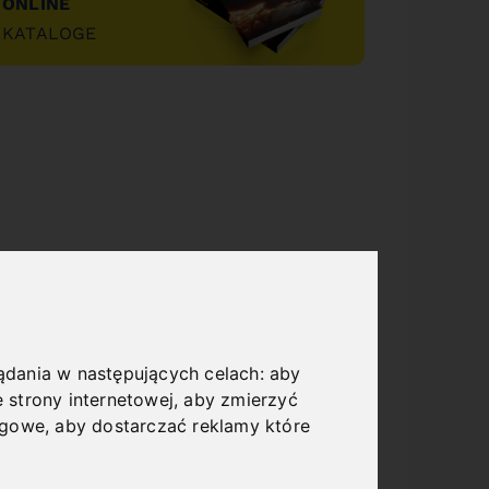
ONLINE
KATALOGE
"
lądania w następujących celach:
aby
 strony internetowej
,
aby zmierzyć
ngowe
,
aby dostarczać reklamy które