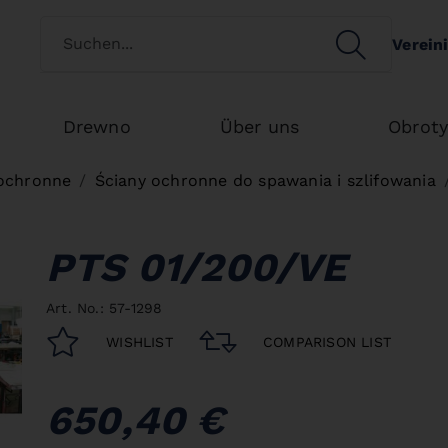
Switch customertype
SEARCH
Verein
Search
Drewno
Über uns
Obrot
ochronne
Ściany ochronne do spawania i szlifowania
PTS 01/200/VE
Art. No.: 57-1298
WISHLIST
COMPARISON LIST
650,40 €