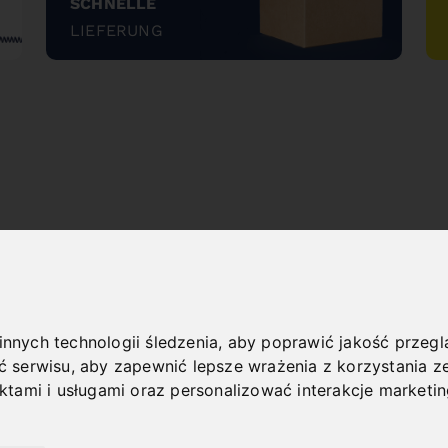
SCHNELLE
LIEFERUNG
"
NEW PRODUCTS
 innych technologii śledzenia, aby poprawić jakość przeg
ć serwisu
,
aby zapewnić lepsze wrażenia z korzystania ze
ktami i usługami oraz personalizować interakcje marketi