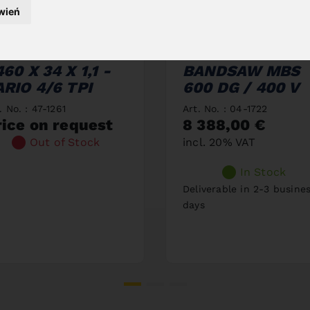
wień
AW BAND BIFLEX
DOUBLE MITRE
60 X 34 X 1,1 -
BANDSAW MBS
ARIO 4/6 TPI
600 DG / 400 V
. No. : 47-1261
Art. No. : 04-1722
rice on request
8 388,00 €
Out of Stock
incl. 20% VAT
In Stock
Deliverable in 2-3 busine
days