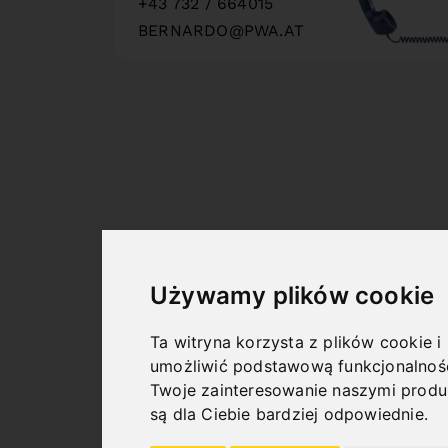
+43 732 / 664015
BERNARDO@PWA.AT
"
Używamy plików cookie
Ta witryna korzysta z plików cookie i
umożliwić podstawową funkcjonalnoś
Twoje zainteresowanie naszymi produ
są dla Ciebie bardziej odpowiednie
.