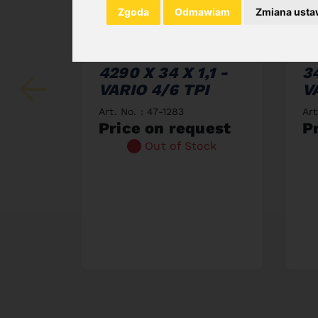
Zgoda
Odmawiam
Zmiana usta
SAW BAND BIFLEX
S
4290 X 34 X 1,1 -
34
VARIO 4/6 TPI
V
Art. No. : 47-1283
Art
Price on request
P
Out of Stock