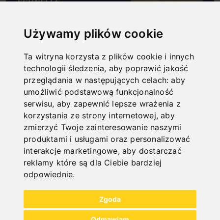
SCHNELLE
LIEFERUNG
"
Używamy plików cookie
Ta witryna korzysta z plików cookie i innych
technologii śledzenia, aby poprawić jakość
przeglądania w następujących celach:
aby
ONLINE
umożliwić podstawową funkcjonalność
KATALOGE
serwisu
,
aby zapewnić lepsze wrażenia z
"
korzystania ze strony internetowej
,
aby
zmierzyć Twoje zainteresowanie naszymi
produktami i usługami oraz personalizować
interakcje marketingowe
,
aby dostarczać
reklamy które są dla Ciebie bardziej
odpowiednie
.
NEW PRODUCTS
Zgoda
Odmawiam