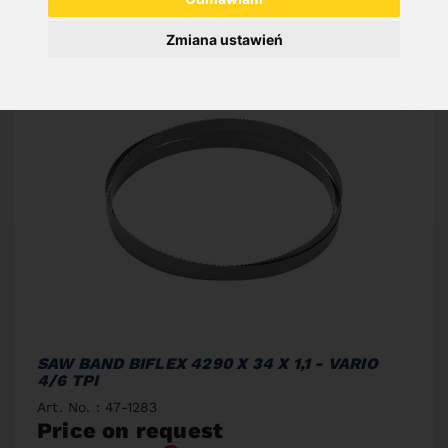
Zmiana ustawień
SAW BAND BIFLEX 4290 X 34 X 1,1 - VARIO
4/6 TPI
Art. No. : 47-1283
Price on request