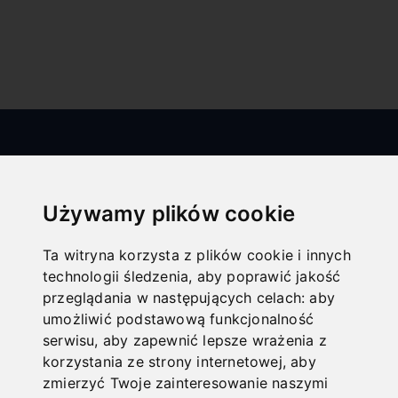
Używamy plików cookie
Ta witryna korzysta z plików cookie i innych
technologii śledzenia, aby poprawić jakość
All categories
przeglądania w następujących celach:
aby
umożliwić podstawową funkcjonalność
Drewno
serwisu
,
aby zapewnić lepsze wrażenia z
Metal
korzystania ze strony internetowej
,
aby
zmierzyć Twoje zainteresowanie naszymi
Technika transportowania