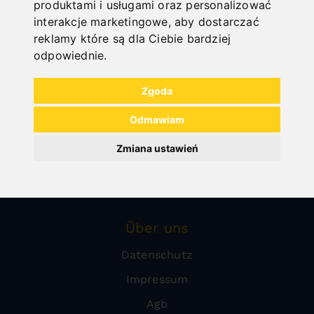
produktami i usługami oraz personalizować
Obróbka blachy
interakcje marketingowe
,
aby dostarczać
reklamy które są dla Ciebie bardziej
Sale
odpowiednie
.
Urządzenia ochronne do frezarek
Zgoda
Kompresory
Warsztat
Odmawiam
Technika czyszczenia
Zmiana ustawień
Technika cięcia kamieni
Urządzenia ochronne
Über uns
Datenschutz
Impressum
Agb