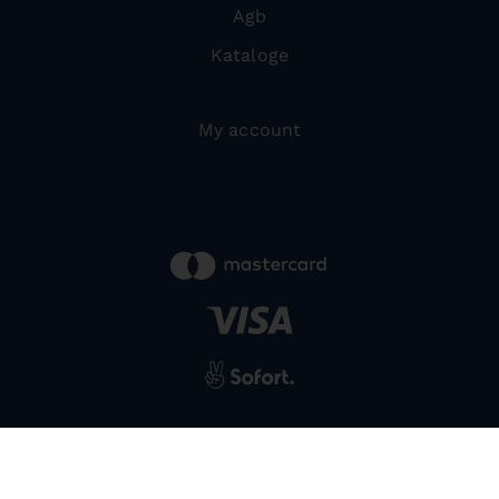
Agb
Kataloge
My account
powered by
SIWA
© 2026 Bernardo