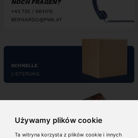
NOCH FRAGEN?
+43 732 / 664015
BERNARDO@PWA.AT
"
SCHNELLE
LIEFERUNG
"
Używamy plików cookie
ONLINE
KATALOGE
Ta witryna korzysta z plików cookie i innych
"