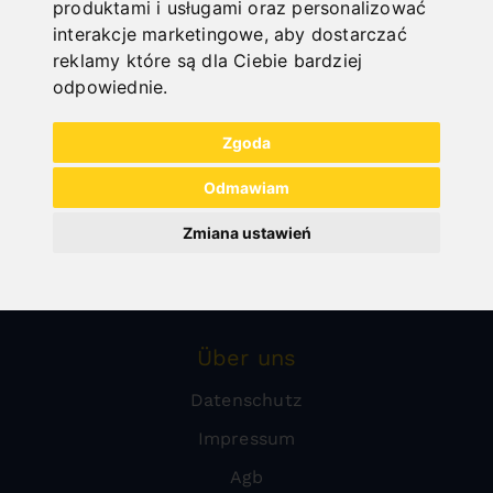
produktami i usługami oraz personalizować
Obróbka blachy
interakcje marketingowe
,
aby dostarczać
reklamy które są dla Ciebie bardziej
Sale
odpowiednie
.
Urządzenia ochronne do frezarek
Zgoda
Kompresory
Warsztat
Odmawiam
Technika czyszczenia
Zmiana ustawień
Technika cięcia kamieni
Urządzenia ochronne
Über uns
Datenschutz
Impressum
Agb