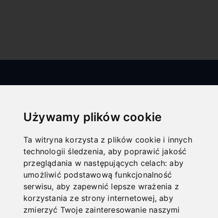
Używamy plików cookie
Ta witryna korzysta z plików cookie i innych
technologii śledzenia, aby poprawić jakość
All categories
przeglądania w następujących celach:
aby
umożliwić podstawową funkcjonalność
Drewno
serwisu
,
aby zapewnić lepsze wrażenia z
Metal
korzystania ze strony internetowej
,
aby
zmierzyć Twoje zainteresowanie naszymi
Technika transportowania