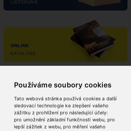
LIEFERUNG
"
ONLINE
KATALOGE
"
Používáme soubory cookies
Tato webová stránka používá cookies a další
sledovací technologie ke zlepšení vašeho
NEW PRODUCTS
zážitku z prohlížení pro následující účely:
pro umožnění základní funkčnosti webu
,
pro
lepší zážitek z webu
,
pro měření vašeho