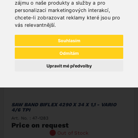
zájmu o naše produkty a služby a pro
personalizaci marketingových interakcí
,
chcete-li zobrazovat reklamy které jsou pro
vás relevantnější
.
Souhlasím
Odmítám
Upravit mé předvolby
SAW BAND BIFLEX 4290 X 34 X 1,1 - VARIO
4/6 TPI
Art. No. : 47-1283
Price on request
Out of Stock