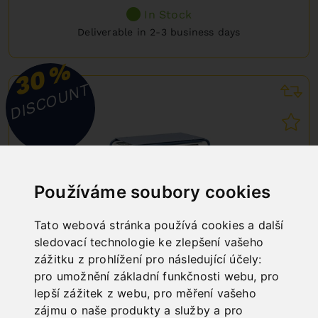
In Stock
Deliverable in 2-3 business days
%
30
DISCOUNT
Používáme soubory cookies
Tato webová stránka používá cookies a další
sledovací technologie ke zlepšení vašeho
zážitku z prohlížení pro následující účely:
pro umožnění základní funkčnosti webu
,
pro
lepší zážitek z webu
,
pro měření vašeho
AC35/DUO/F/D
zájmu o naše produkty a služby a pro