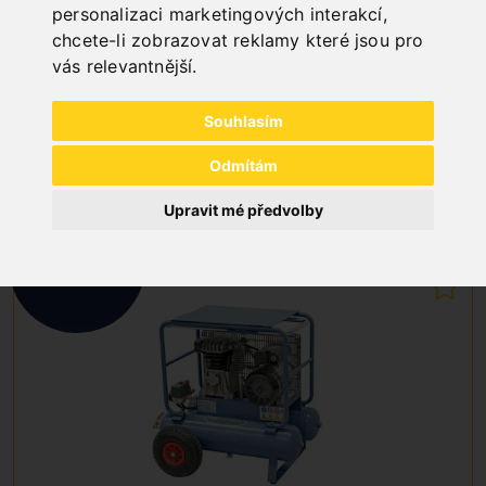
personalizaci marketingových interakcí
,
Art. No. : Z-70-1050
1 134,00 €
chcete-li zobrazovat reklamy které jsou pro
1 620,00 €
vás relevantnější
.
incl. 20% VAT
In Stock
Souhlasím
Deliverable in 2-3 business days
Odmítám
%
30
Upravit mé předvolby
DISCOUNT