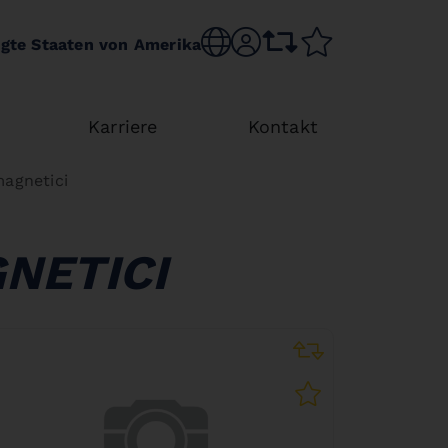
Choose language
sr.account
comparison list
wishlist
igte Staaten von Amerika
Karriere
Kontakt
magnetici
NETICI