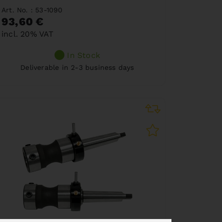
Art. No. : 53-1090
93,60 €
incl. 20% VAT
In Stock
Deliverable in 2-3 business days