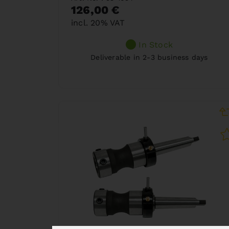
126,00 €
incl. 20% VAT
In Stock
Deliverable in 2-3 business days