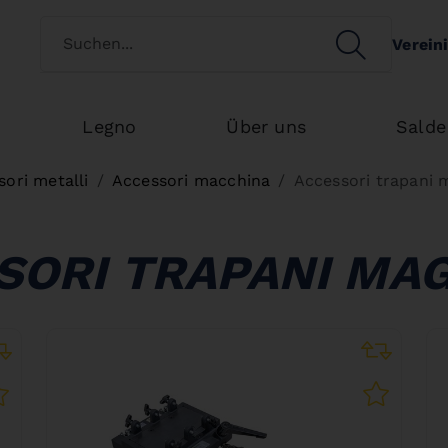
Switch customertype
SEARCH
Verein
Search
Legno
Über uns
Salde
ori metalli
Accessori macchina
Accessori trapani 
SORI TRAPANI MAG