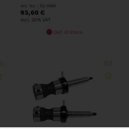
Art. No. : 53-1089
93,60 €
incl. 20% VAT
Out of Stock