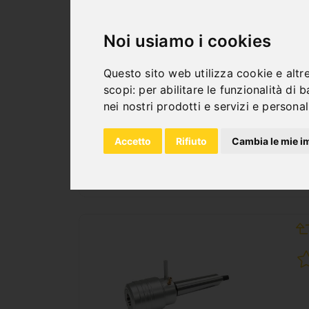
PORTAUTENSILE CON
RAFFREDDAMENTO
Noi usiamo i cookies
INTERNO AUTOMATICO CM
3 / WELDON 32 MM
Questo sito web utilizza cookie e altr
scopi:
per abilitare le funzionalità di 
Art. No. : 53-1091
nei nostri prodotti e servizi e persona
116,40 €
incl. 20% VAT
Accetto
Rifiuto
Cambia le mie i
In Stock
Deliverable in 2-3 business days