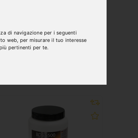
PORTAUTENSILE CON
RAFFREDDAMENTO
INTERNO AUTOMATICO CM
5 / WELDON 32 MM
nza di navigazione per i seguenti
sito web
,
per misurare il tuo interesse
Art. No. : 53-1093
iù pertinenti per te
.
186,00 €
incl. 20% VAT
Out of Stock