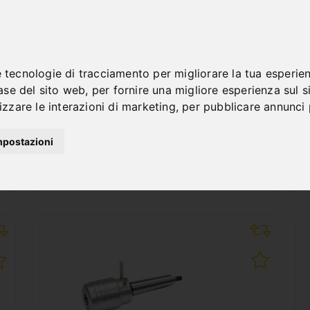
PORTAUTENSILE CON
RAFFREDDAMENTO
INTERNO AUTOMATICO CM
4 / WELDON 32 MM
e tecnologie di tracciamento per migliorare la tua esperie
base del sito web
,
per fornire una migliore esperienza sul 
Art. No. : 53-1092
lizzare le interazioni di marketing
,
per pubblicare annunci p
150,00 €
incl. 20% VAT
mpostazioni
Deliverable Soon
Deliverable by 8 ott 2026